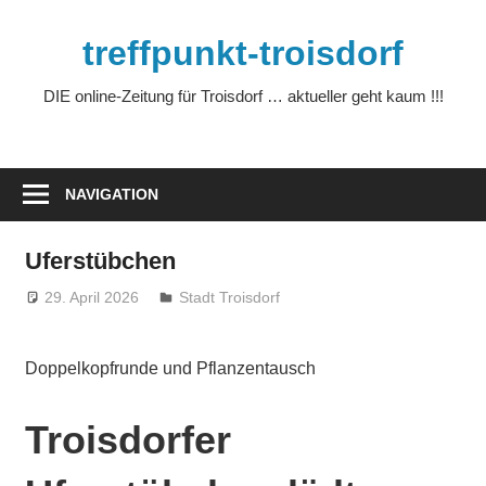
Zum
Inhalt
treffpunkt-troisdorf
springen
DIE online-Zeitung für Troisdorf … aktueller geht kaum !!!
NAVIGATION
Uferstübchen
29. April 2026
treffpunkt
Stadt Troisdorf
Doppelkopfrunde und Pflanzentausch
Troisdorfer