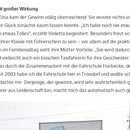
t großer Wirkung
e Elisa kam der Gewinn völlig überraschend: Sie wusste nichts 
 ihr Glück zunächst kaum fassen konnte. „Ich habe noch nie e
 etwas Tolles“, erzählt Violetta begeistert. Besonders freut sic
 ihrer Klasse mit Führerschein zu sein – vor allem auf die prakt
im Familienalltag sieht ihre Mutter Vorteile: „Sie wird dadurc
vielleicht auch ein bisschen Taxifahrerin für ihre Geschwister
s durch die Zusammenarbeit mit der Fahrschule Harbecke, d
eit 2003 habe ich die Fahrschule hier in Troisdorf und wollte 
dachte mir: Derjenige, der gewinnt, wird sehr wahrscheinlich g
hrer aus Leidenschaft bin, macht mich das automatisch auch gl