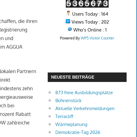
Users Today : 164
haffen, die ihren
Views Today : 202
egistrierung
Who's Online : 1
en und
Powered By
WPS Visitor Counter
e im AGGUA
lokalen Partnern
NEUESTE BEITRÄGE
irekt
indestens zehn
873 freie Ausbildungsplätze
Energieausweise
Bühnenstück
ch bei
Aktuelle Verkehrsmeldungen
Prozent Rabatt
Terracliff
OW zahlreiche
Wärmeplanung
Demokratie-Tag 2026