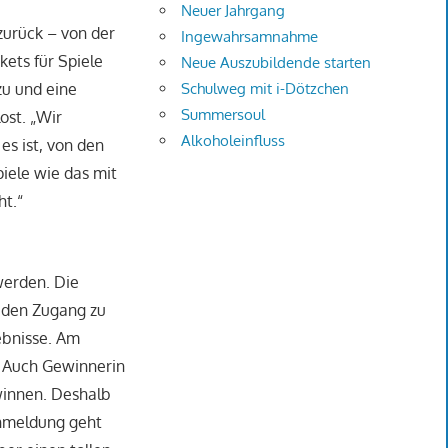
Neuer Jahrgang
zurück – von der
Ingewahrsamnahme
kets für Spiele
Neue Auszubildende starten
Schulweg mit i-Dötzchen
zu und eine
Summersoul
ost. „Wir
Alkoholeinfluss
s ist, von den
piele wie das mit
ht.“
werden. Die
t den Zugang zu
ebnisse. Am
. Auch Gewinnerin
ewinnen. Deshalb
Anmeldung geht