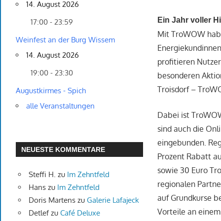
14. August 2026
Ein Jahr voller H
17:00 - 23:59
Mit TroWOW haben 
Weinfest an der Burg Wissem
Energiekundinnen
14. August 2026
profitieren Nutz
19:00 - 23:30
besonderen Aktion
Troisdorf – TroWO
Augustkirmes - Spich
alle Veranstaltungen
Dabei ist TroWOW 
sind auch die Onl
eingebunden. Reg
NEUESTE KOMMENTARE
Prozent Rabatt au
sowie 30 Euro Tr
Steffi H.
zu
Im Zehntfeld
regionalen Partn
Hans
zu
Im Zehntfeld
auf Grundkurse b
Doris Martens
zu
Galerie Lafajeck
Vorteile an einem 
Detlef
zu
Café Deluxe