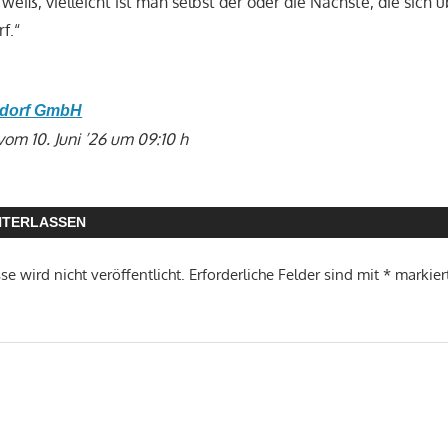
weiß, vielleicht ist man selbst der oder die Nächste, die sich ü
f.“
sdorf GmbH
vom 10. Juni ’26 um 09:10 h
NTERLASSEN
e wird nicht veröffentlicht.
Erforderliche Felder sind mit
*
markier