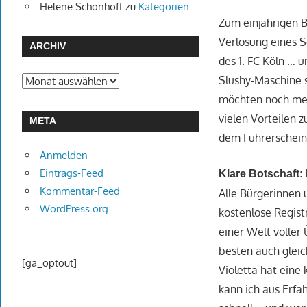
Helene Schönhoff
zu
Kategorien
Zum einjährigen B
Verlosung eines S
ARCHIV
des 1. FC Köln … 
Slushy-Maschine s
Archiv
möchten noch meh
vielen Vorteilen z
META
dem Führerschein 
Anmelden
Eintrags-Feed
Klare Botschaft:
Kommentar-Feed
Alle Bürgerinnen
WordPress.org
kostenlose Regist
einer Welt voller
besten auch glei
[ga_optout]
Violetta hat eine
kann ich aus Erfa