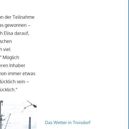
von der Teilnahme
twas gewonnen –
h Elisa darauf,
ischen
h viel
.“ Möglich
eren Inhaber
schon immer etwas
lücklich sein –
ücklich.“
Das Wetter in Troisdorf