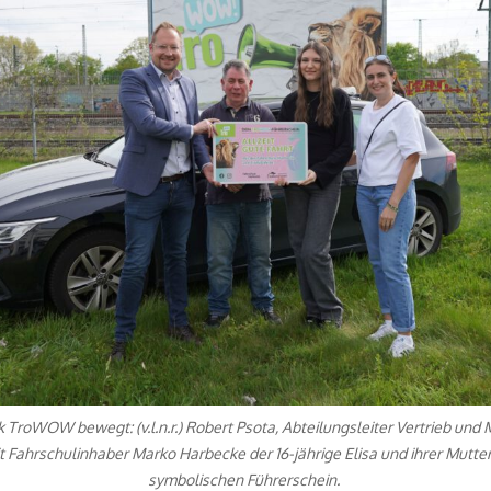
 TroWOW bewegt: (v.l.n.r.) Robert Psota, Abteilungsleiter Vertrieb und 
Fahrschulinhaber Marko Harbecke der 16-jährige Elisa und ihrer Mutter
symbolischen Führerschein.