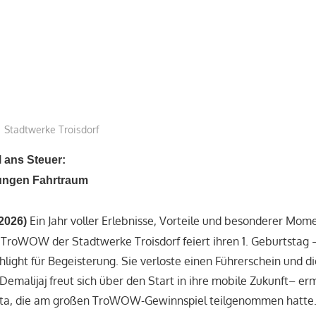
treffpunkt
Stadtwerke Troisdorf
 ans Steuer:
jungen Fahrtraum
Ein Jahr voller Erlebnisse, Vorteile und besonderer Mom
.2026)
 TroWOW der Stadtwerke Troisdorf feiert ihren 1. Geburtstag 
light für Begeisterung. Sie verloste einen Führerschein und di
Demalijaj freut sich über den Start in ihre mobile Zukunft– er
etta, die am großen TroWOW-Gewinnspiel teilgenommen hatte