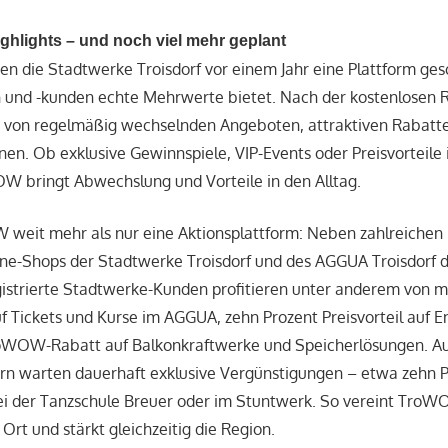
ighlights – und noch viel mehr geplant
die Stadtwerke Troisdorf vor einem Jahr eine Plattform gesc
 und -kunden echte Mehrwerte bietet. Nach der kostenlosen R
er von regelmäßig wechselnden Angeboten, attraktiven Rabatt
en. Ob exklusive Gewinnspiele, VIP-Events oder Preisvorteil
W bringt Abwechslung und Vorteile in den Alltag.
weit mehr als nur eine Aktionsplattform: Neben zahlreichen 
ine-Shops der Stadtwerke Troisdorf und des AGGUA Troisdorf d
istrierte Stadtwerke-Kunden profitieren unter anderem von m
f Tickets und Kurse im AGGUA, zehn Prozent Preisvorteil auf 
oWOW-Rabatt auf Balkonkraftwerke und Speicherlösungen. Au
ern warten dauerhaft exklusive Vergünstigungen – etwa zehn 
ei der Tanzschule Breuer oder im Stuntwerk. So vereint TroW
Ort und stärkt gleichzeitig die Region.