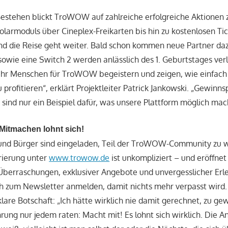
estehen blickt TroWOW auf zahlreiche erfolgreiche Aktionen 
olarmoduls über Cineplex-Freikarten bis hin zu kostenlosen Tic
und die Reise geht weiter. Bald schon kommen neue Partner da
owie eine Switch 2 werden anlässlich des 1. Geburtstages verl
r Menschen für TroWOW begeistern und zeigen, wie einfach e
u profitieren“, erklärt Projektleiter Patrick Jankowski. „Gewinns
sind nur ein Beispiel dafür, was unsere Plattform möglich mac
 Mitmachen lohnt sich!
 und Bürger sind eingeladen, Teil der TroWOW-Community zu 
rierung unter
www.trowow.de
ist unkompliziert – und eröffne
 Überraschungen, exklusiver Angebote und unvergesslicher Erl
ch zum Newsletter anmelden, damit nichts mehr verpasst wird
 klare Botschaft: „Ich hätte wirklich nie damit gerechnet, zu g
hrung nur jedem raten: Macht mit! Es lohnt sich wirklich. Die 