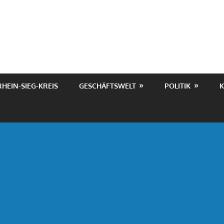
RHEIN-SIEG-KREIS
GESCHÄFTSWELT
POLITIK
K