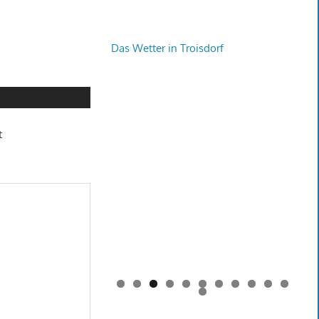
Das Wetter in Troisdorf
t
0
1
2