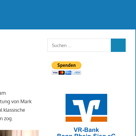
Suchen
SUCHEN
nach:
 am
itung von Mark
 klassische
n zog.