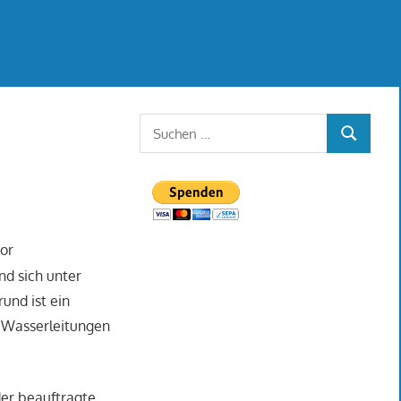
Suchen
SUCHEN
nach:
vor
nd sich unter
und ist ein
e Wasserleitungen
der beauftragte