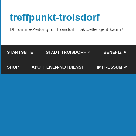
Zum
Inhalt
treffpunkt-troisdorf
springen
DIE online-Zeitung für Troisdorf … aktueller geht kaum !!!
STARTSEITE
STADT TROISDORF
BENEFIZ
SHOP
APOTHEKEN-NOTDIENST
IMPRESSUM