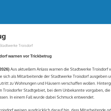
ug
treffpunkt
Stadtwerke Troisdorf
dorf warnen vor Trickbetrug
Aus aktuellem Anlass warnen die Stadtwerke Troisdorf 
.2026)
ie sich als Mitarbeitende der Stadtwerke Troisdorf ausgeben u
tritt zu Wohnungen und Häusern verschaffen wollen. Hintergr
 im Troisdorfer Stadtgebiet, bei dem Unbekannte vorgaben, di
ssen. In einem Fall wurde dabei Schmuck entwendet.
oisdorf weisen ausdrücklich darauf hin, dass Mitarbeitende o