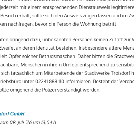
h jederzeit mit einem entsprechenden Dienstausweis legitimie
esuch erhält, sollte sich den Ausweis zeigen lassen und im Zw
en nachfragen, bevor die Person die Wohnung betritt.
aten dringend dazu, unbekannten Personen keinen Zutritt zur
weifel an deren Identität bestehen. Insbesondere ältere Me
ielt Opfer solcher Betrugsmaschen. Daher bitten die Stadtwe
achbarn, Menschen in ihrem Umfeld entsprechend zu sensibili
es sich tatsächlich um Mitarbeitende der Stadtwerke Troisdorf h
triebsbüro unter 02241 888 110 informieren. Besteht der Verda
ollte umgehend die Polizei verständigt werden.
sdorf GmbH
vom 09. Juli ’26 um 13:04 h