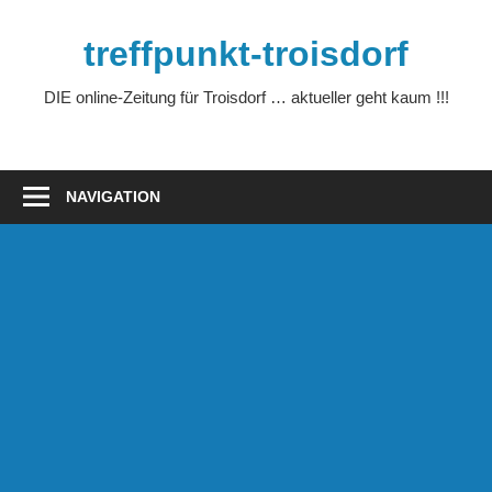
Zum
Inhalt
treffpunkt-troisdorf
springen
DIE online-Zeitung für Troisdorf … aktueller geht kaum !!!
NAVIGATION