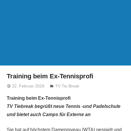
Training beim Ex-Tennisprofi
22. Februar 2026
treffpunkt
TV Tie Break
Training beim Ex-Tennisprofi
TV Tiebreak begrüßt neue Tennis -und Padelschule
und bietet auch Camps für Externe an
Sie hat auf höchstem Damenniveau (WTA) gespielt und