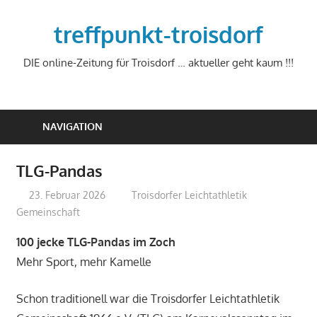
Zum
Inhalt
treffpunkt-troisdorf
springen
DIE online-Zeitung für Troisdorf … aktueller geht kaum !!!
NAVIGATION
TLG-Pandas
23. Februar 2026
treffpunkt
Troisdorfer Leichtathletik
Gemeinschaft
100 jecke TLG-Pandas im Zoch
Mehr Sport, mehr Kamelle
Schon traditionell war die Troisdorfer Leichtathletik