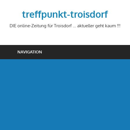
Zum
Inhalt
treffpunkt-troisdorf
springen
DIE online-Zeitung für Troisdorf … aktueller geht kaum !!!
NAVIGATION