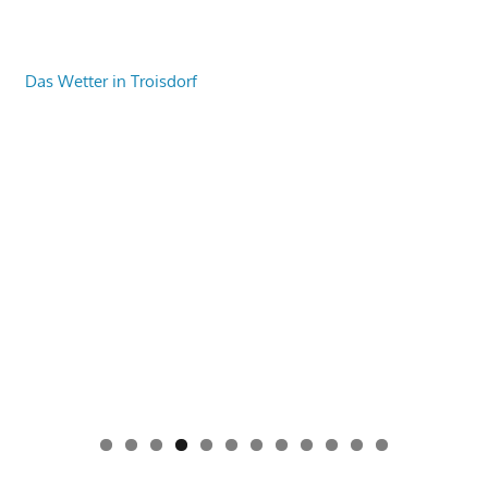
Das Wetter in Troisdorf
0
1
2