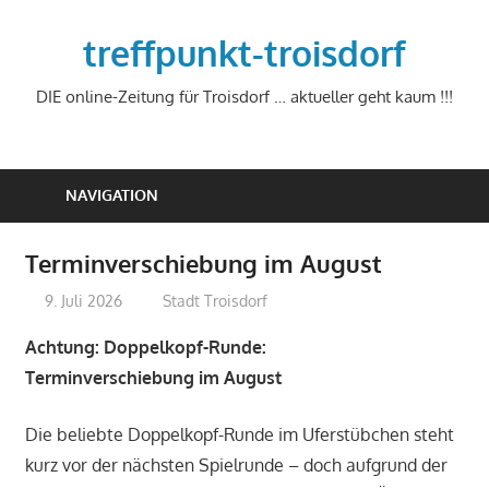
Zum
Inhalt
treffpunkt-troisdorf
springen
DIE online-Zeitung für Troisdorf … aktueller geht kaum !!!
NAVIGATION
Terminverschiebung im August
9. Juli 2026
treffpunkt
Stadt Troisdorf
Achtung: Doppelkopf-Runde:
Terminverschiebung im August
Die beliebte Doppelkopf-Runde im Uferstübchen steht
kurz vor der nächsten Spielrunde – doch aufgrund der