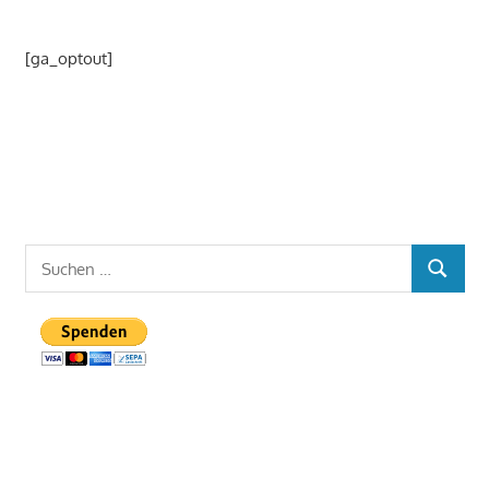
[ga_optout]
Suchen
SUCHE
nach: