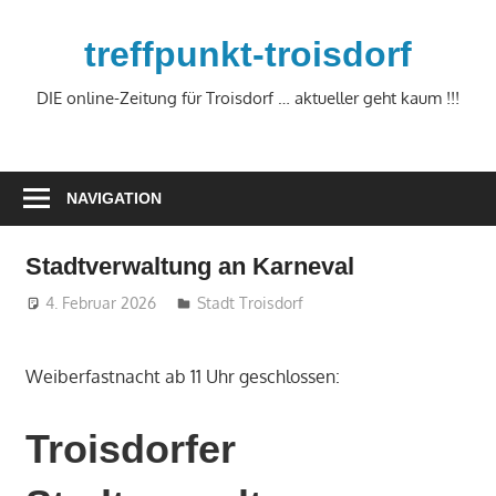
Zum
Inhalt
treffpunkt-troisdorf
springen
DIE online-Zeitung für Troisdorf … aktueller geht kaum !!!
NAVIGATION
Stadtverwaltung an Karneval
4. Februar 2026
treffpunkt
Stadt Troisdorf
Weiberfastnacht ab 11 Uhr geschlossen:
Troisdorfer