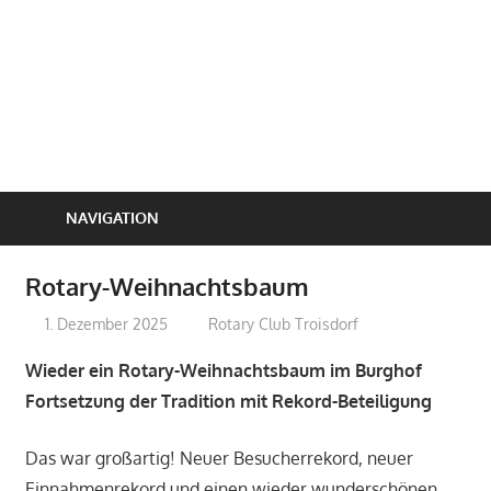
NAVIGATION
Rotary-Weihnachtsbaum
1. Dezember 2025
treffpunkt
Rotary Club Troisdorf
Wieder ein Rotary-Weihnachtsbaum im Burghof
Fortsetzung der Tradition mit Rekord-Beteiligung
Das war großartig! Neuer Besucherrekord, neuer
Einnahmenrekord und einen wieder wunderschönen