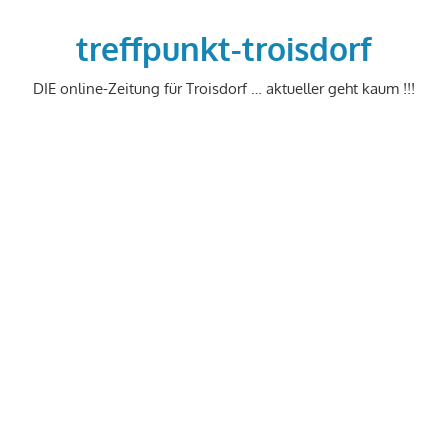
Zum
Inhalt
treffpunkt-troisdorf
springen
DIE online-Zeitung für Troisdorf … aktueller geht kaum !!!