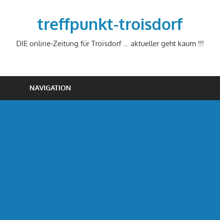
Zum
Inhalt
treffpunkt-troisdorf
springen
DIE online-Zeitung für Troisdorf … aktueller geht kaum !!!
NAVIGATION