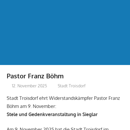
Pastor Franz Böhm
12. November 2025
treffpunkt
Stadt Troisdorf
Stadt Troisdorf ehrt Widerstandskämpfer Pastor Franz
Böhm am 9. November:
Stele und Gedenkveranstaltung in Sieglar
Am 9. November 2025 hat die Stadt Troisdorf im