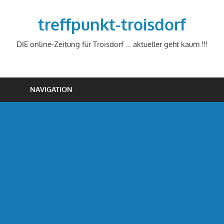
Zum
Inhalt
treffpunkt-troisdorf
springen
DIE online-Zeitung für Troisdorf … aktueller geht kaum !!!
NAVIGATION