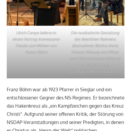
Ulrich Campe lieferte in
Die musikalische Gestaltung
einem Vortrag interessante
des feierlichen Rahmens
Details zum Wirken von
übernahmen Bettina Maria
Pastor Böhm
Kreuzer (Gesang und Flöte)
und Ulrich Matuszak (Gitarre)
sowie Kinder der
Evangelischen Grundschule.
Franz Böhm war ab 1923 Pfarrer in Sieglar und ein
entschlossener Gegner des NS-Regimes. Er bezeichnete
das Hakenkreuz als „ein Kampfzeichen gegen das Kreuz
Christi“. Aufgrund seiner offenen Kritik, der Störung von
NSDAP-Veranstaltungen und seiner Predigten, in denen
er Christus als „Herrn der Welt“ politischen