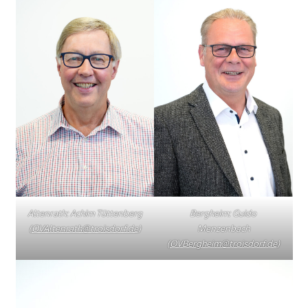
Altenrath: Achim Tüttenberg
Bergheim: Guido
(
OVAltenrath@troisdorf.de
)
Menzenbach
(
OVBergheim@troisdorf.de
)