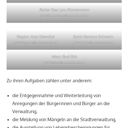
Rotter See: Lars Zimmermann
(
OVRotterSee@troisdorf.de
)
Sieglar: Axel Odenthal
Spich: Barbara Schwartz
(
OVSieglar@troisdorf.de
)
(
OVSpich@troisdorf.de
)
West: Rudi Eich
(
OVWest@troisdorf.de
)
Zu ihren Aufgaben zählen unter anderem:
die Entgegennahme und Weiterleitung von
Anregungen der Bürgerinnen und Bürger an die
Verwaltung,
die Meldung von Mängeln an die Stadtverwaltung,
die Ausstellung von Lebensbescheinigungen für