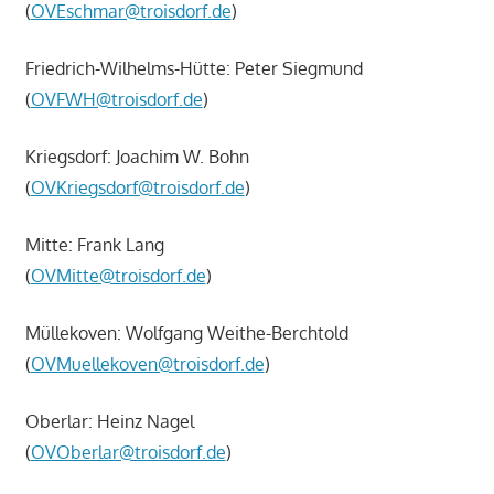
(
OVEschmar@troisdorf.de
)
Friedrich-Wilhelms-Hütte: Peter Siegmund
(
OVFWH@troisdorf.de
)
Kriegsdorf: Joachim W. Bohn
(
OVKriegsdorf@troisdorf.de
)
Mitte: Frank Lang
(
OVMitte@troisdorf.de
)
Müllekoven: Wolfgang Weithe-Berchtold
(
OVMuellekoven@troisdorf.de
)
Oberlar: Heinz Nagel
(
OVOberlar@troisdorf.de
)