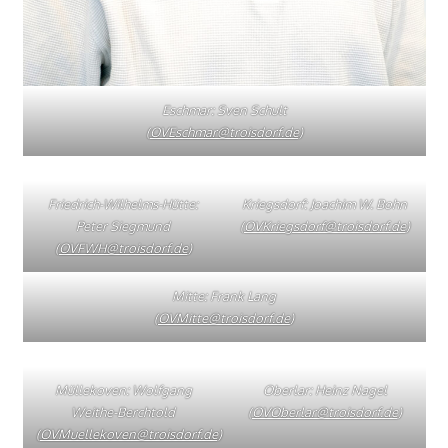
Eschmar: Sven Schult
(
OVEschmar@troisdorf.de
)
Friedrich-Wilhelms-Hütte:
Kriegsdorf: Joachim W. Bohn
Peter Siegmund
(
OVKriegsdorf@troisdorf.de
)
(
OVFWH@troisdorf.de
)
Mitte: Frank Lang
(
OVMitte@troisdorf.de
)
Müllekoven: Wolfgang
Oberlar: Heinz Nagel
Weithe-Berchtold
(
OVOberlar@troisdorf.de
)
(
OVMuellekoven@troisdorf.de
)