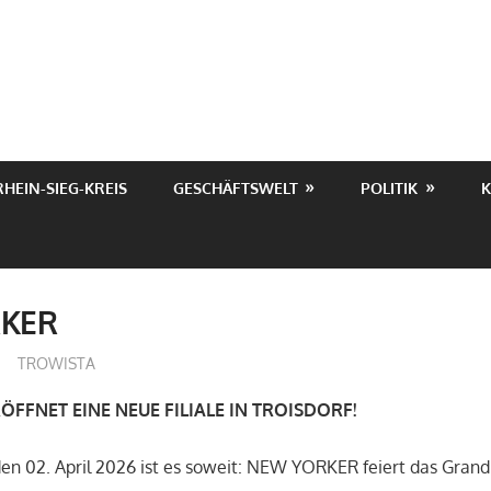
RHEIN-SIEG-KREIS
GESCHÄFTSWELT
POLITIK
K
KER
treffpunkt
TROWISTA
FFNET EINE NEUE FILIALE IN TROISDORF!
n 02. April 2026 ist es soweit: NEW YORKER feiert das Grand