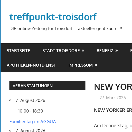
Zum
Inhalt
treffpunkt-troisdorf
springen
DIE online-Zeitung für Troisdorf … aktueller geht kaum !!!
STARTSEITE
STADT TROISDORF
BENEFIZ
APOTHEKEN-NOTDIENST
IMPRESSUM
NEW YOR
VERANSTALTUNGEN
27. März 2026
7. August 2026
NEW YORKER ERÖ
10:00 - 18:30
Familientag im AGGUA
Am Donnerstag, de
7. August 2026