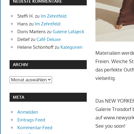
NEUESTE KOMMENTARE
Steffi H.
zu
Im Zehntfeld
Hans
zu
Im Zehntfeld
Doris Martens
zu
Galerie Lafajeck
Detlef
zu
Café Deluxe
Helene Schönhoff
zu
Kategorien
Materialien werd
Freien. Weiche St
ARCHIV
das perfekte Outfi
vielseitig.
Archiv
META
Das NEW YORKER Te
Galerie Troisdorf
Anmelden
auf www.newyorke
Eintrags-Feed
See you soon!
Kommentar-Feed