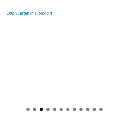
Das Wetter in Troisdorf
0
1
2