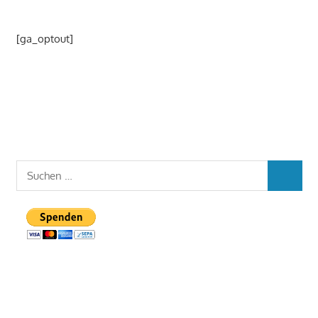
[ga_optout]
Suchen
SUCHEN
nach: