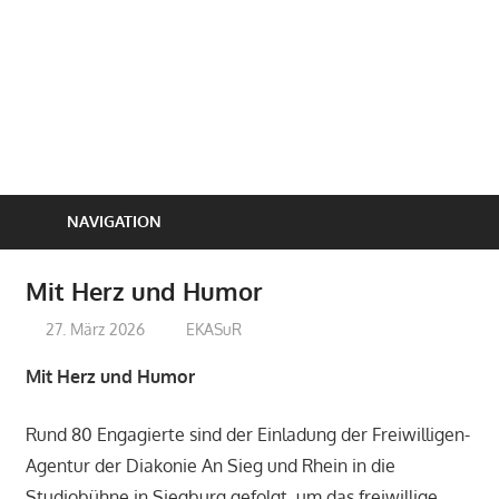
NAVIGATION
Mit Herz und Humor
27. März 2026
treffpunkt
EKASuR
Mit Herz und Humor
Rund 80 Engagierte sind der Einladung der Freiwilligen-
Agentur der Diakonie An Sieg und Rhein in die
Studiobühne in Siegburg gefolgt, um das freiwillige