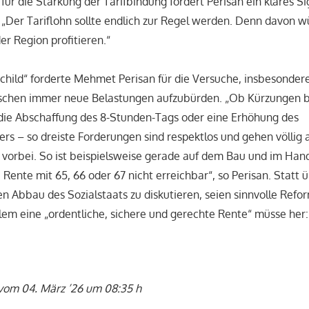
für die Stärkung der Tarifbindung fordert Perisan ein klares Si
„Der Tariflohn sollte endlich zur Regel werden. Denn davon w
er Region profitieren.“
schild“ forderte Mehmet Perisan für die Versuche, insbesonder
chen immer neue Belastungen aufzubürden. „Ob Kürzungen b
 die Abschaffung des 8-Stunden-Tags oder eine Erhöhung des
ers – so dreiste Forderungen sind respektlos und gehen völlig 
 vorbei. So ist beispielsweise gerade auf dem Bau und im Ha
e Rente mit 65, 66 oder 67 nicht erreichbar“, so Perisan. Statt 
en Abbau des Sozialstaats zu diskutieren, seien sinnvolle Ref
lem eine „ordentliche, sichere und gerechte Rente“ müsse her:
 vom 04. März ’26 um 08:35 h