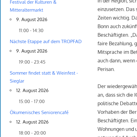
in der Region, sic
Festival der Kulturen &
einzusetzen. Das 
Mitteraltermarkt
Zeiten wichtig. D
9. August 2026
Bonn auch zukünft
11:00 - 14:30
Beschäftigten. „D
Nächste Etappe auf dem TROPFAD
faire Bezahlung, 
9. August 2026
Mitsprache im Be
auch dann, wenn e
19:00 - 23:45
Perisan.
Sommer findet statt & Weinfest -
Sieglar
Der wiedergewähl
12. August 2026
an, dass sich die 
15:00 - 17:00
politische Debatt
Vorhaben der Berl
Ökumenisches Seniorencafé
Beschäftigten. Ei
12. August 2026
Wohnungen und um
18:00 - 20:00