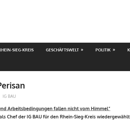
RHEIN-SIEG-KREIS
GESCHÄFTSWELT
POLITIK
K
erisan
treffpunkt
IG BAU
und Arbeitsbedingungen fallen nicht vom Himmel“
als Chef der IG BAU
für den Rhein-Sieg-Kreis wiedergewählt