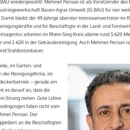
 BAU wiedergewählt: Mehmet Perisan ist als Vorsitzender des
ustriegewerkschaft Bauen-Agrar-Umwelt (IG BAU) für vier wei
 Damit bleibt der 49-Jährige oberster Interessenvertreter im R
Reinigungskräfte und für Beschäftigte in der Land- und Forstwir
tsagentur arbeiten im Rhein-Sieg-Kreis alleine rund 5.620 M
und 2.620 in der Gebäudereinigung. Auch Mehmet Perisan ist 
 und Stahlbetonbauer.
elle, im Garten- und
n der Reinigungsfirma, im
deckerbetrieb – gerade am
t es darauf an, dass die
m Strang ziehen. Gute Löhne
bedingungen fallen nicht vom
hmet Perisan. Der
pelliert an die Beschäftigten