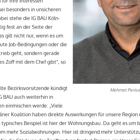
h für ihre Interessen
sei besonders in unsicheren
abei stehe die IG BAU Köln-
ig fest an der Seite der
as gilt nicht nur, wenn es um
gute Job-Bedingungen oder die
trieb geht, sondern gerade
s Zoff mit dem Chef gibt“, so
te Bezirksvorsitzende kündigt
Mehmet Perisa
IG BAU auch weiterhin in
en einmischen werde: „Viele
iner Koalition haben direkte Auswirkungen für unsere Region 
n typisches Beispiel ist hier der Wohnungsbau. Da geht es um 
 mehr Sozialwohnungen. Hier ist dringend mehr Unterstüt