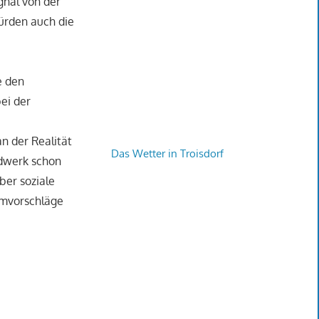
gnal von der
ürden auch die
e den
ei der
an der Realität
Das Wetter in Troisdorf
ndwerk schon
über soziale
ormvorschläge