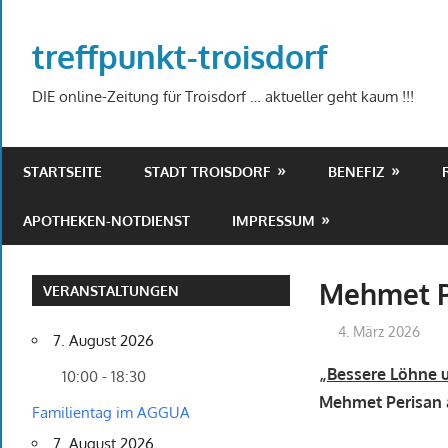
Zum
Inhalt
treffpunkt-troisdorf
springen
DIE online-Zeitung für Troisdorf … aktueller geht kaum !!!
STARTSEITE
STADT TROISDORF
BENEFIZ
APOTHEKEN-NOTDIENST
IMPRESSUM
Mehmet P
VERANSTALTUNGEN
4. März 2026
7. August 2026
„Bessere Löhne 
10:00 - 18:30
Mehmet Perisan 
Familientag im AGGUA
7. August 2026