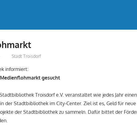
ohmarkt
5
treffpunkt
Stadt Troisdorf
ek informiert:
 Medienflohmarkt gesucht
Stadtbibliothek Troisdorf e.V. veranstaltet wie jedes Jahr eine
n der Stadtbibliothek im City-Center. Ziel ist es, Geld für neu
rojekte der Stadtbibliothek zu sammeln. Dafür bittet der Förd
den.