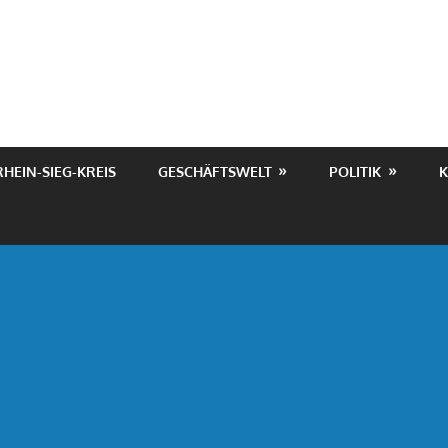
RHEIN-SIEG-KREIS
GESCHÄFTSWELT
POLITIK
K