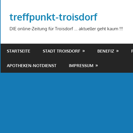
Zum
Inhalt
treffpunkt-troisdorf
springen
DIE online-Zeitung für Troisdorf … aktueller geht kaum !!!
STARTSEITE
STADT TROISDORF
BENEFIZ
APOTHEKEN-NOTDIENST
IMPRESSUM