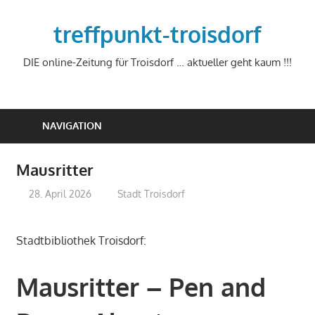
Zum
Inhalt
treffpunkt-troisdorf
springen
DIE online-Zeitung für Troisdorf … aktueller geht kaum !!!
NAVIGATION
Mausritter
28. April 2026
treffpunkt
Stadt Troisdorf
Stadtbibliothek Troisdorf:
Mausritter – Pen and