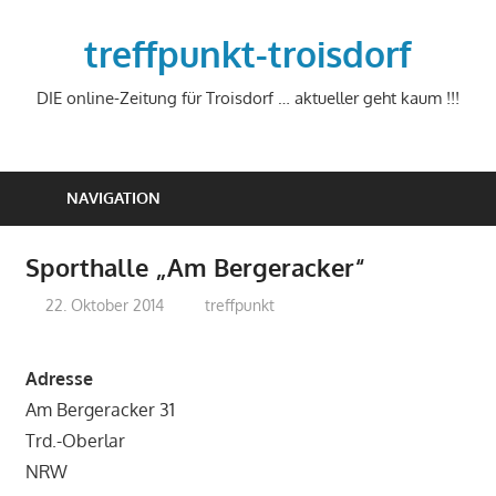
Zum
Inhalt
treffpunkt-troisdorf
springen
DIE online-Zeitung für Troisdorf … aktueller geht kaum !!!
NAVIGATION
Sporthalle „Am Bergeracker“
22. Oktober 2014
treffpunkt
Adresse
Am Bergeracker 31
Trd.-Oberlar
NRW