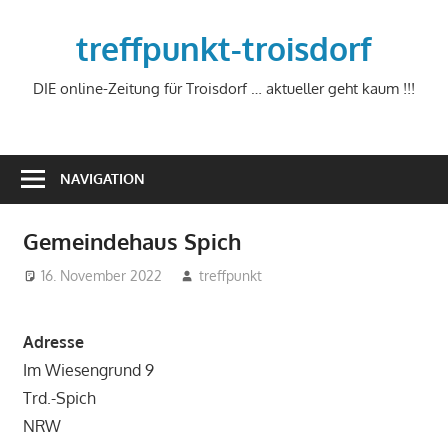
Zum
Inhalt
treffpunkt-troisdorf
springen
DIE online-Zeitung für Troisdorf … aktueller geht kaum !!!
NAVIGATION
Gemeindehaus Spich
16. November 2022
treffpunkt
Adresse
Im Wiesengrund 9
Trd.-Spich
NRW