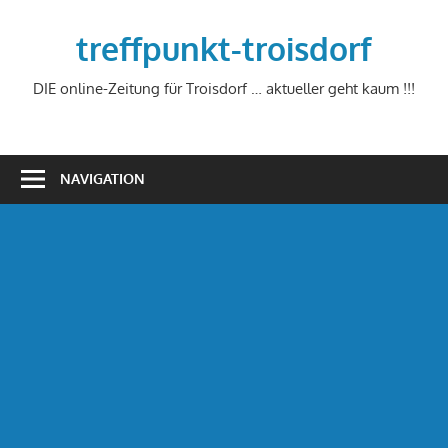
Zum
Inhalt
treffpunkt-troisdorf
springen
DIE online-Zeitung für Troisdorf … aktueller geht kaum !!!
NAVIGATION