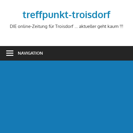
Zum
Inhalt
treffpunkt-troisdorf
springen
DIE online-Zeitung für Troisdorf … aktueller geht kaum !!!
NAVIGATION