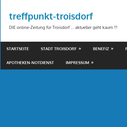
Zum
Inhalt
treffpunkt-troisdorf
springen
DIE online-Zeitung für Troisdorf … aktueller geht kaum !!!
STARTSEITE
STADT TROISDORF
BENEFIZ
APOTHEKEN-NOTDIENST
IMPRESSUM