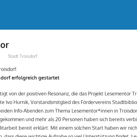
or
treffpunkt
Stadt Troisdorf
oisdorf:
dorf erfolgreich gestartet
tigt von der positiven Resonanz, die das Projekt Lesementor Tr
gte Ivo Hurnik, Vorstandsmitglied des Fördervereins Stadtbiblio
beiden Info-Abenden zum Thema Lesementor*innen in Troisdor
d gekommen und mehr als 20 Personen haben sich bereits verbi
tarbeit bereit erklärt. Mit einem solchen Start haben wir nich
h, dass diese wichtige Aufgabe so viel Unterstützung findet. Le