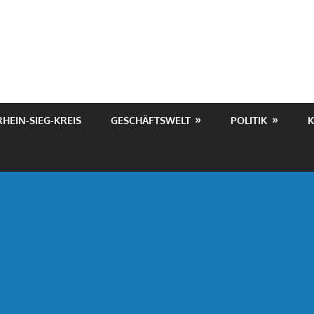
RHEIN-SIEG-KREIS
GESCHÄFTSWELT
POLITIK
K