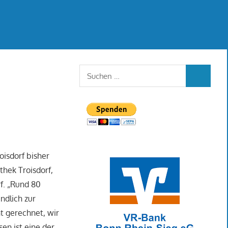
Suchen
SUCHEN
nach:
oisdorf bisher
thek Troisdorf,
f. „Rund 80
ndlich zur
t gerechnet, wir
sen ist eine der