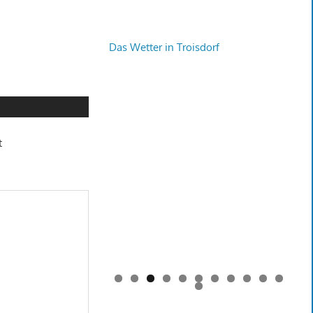
Das Wetter in Troisdorf
t
0
1
2