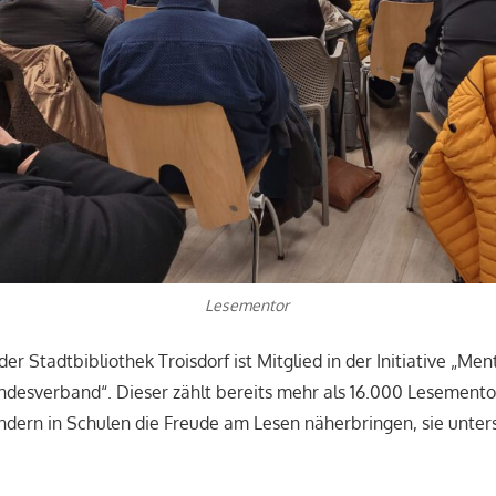
Lesementor
er Stadtbibliothek Troisdorf ist Mitglied in der Initiative „Men
ndesverband“. Dieser zählt bereits mehr als 16.000 Lesemento
dern in Schulen die Freude am Lesen näherbringen, sie unter