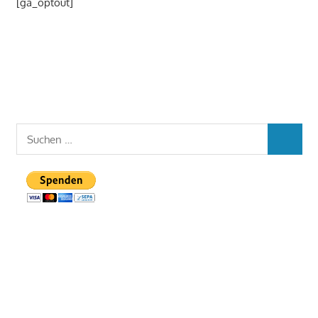
[ga_optout]
Suchen
SUCHEN
nach: