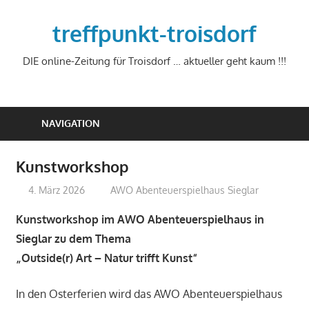
Zum
Inhalt
treffpunkt-troisdorf
springen
DIE online-Zeitung für Troisdorf … aktueller geht kaum !!!
NAVIGATION
Kunstworkshop
4. März 2026
treffpunkt
AWO Abenteuerspielhaus Sieglar
Kunstworkshop im AWO Abenteuerspielhaus in
Sieglar zu dem Thema
„Outside(r) Art – Natur trifft Kunst“
In den Osterferien wird das AWO Abenteuerspielhaus