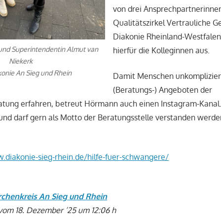
von drei Ansprechpartnerinnen
Qualitätszirkel Vertrauliche G
Diakonie Rheinland-Westfalen
 und Superintendentin Almut van
hierfür die Kolleginnen aus.
Niekerk
konie An Sieg und Rhein
Damit Menschen unkomplizier
(Beratungs-) Angeboten der
ung erfahren, betreut Hörmann auch einen Instagram-Kanal. 
e und darf gern als Motto der Beratungsstelle verstanden werd
.diakonie-sieg-rhein.de/hilfe-fuer-schwangere/
rchenkreis An Sieg und Rhein
 vom 18. Dezember ’25 um 12:06 h