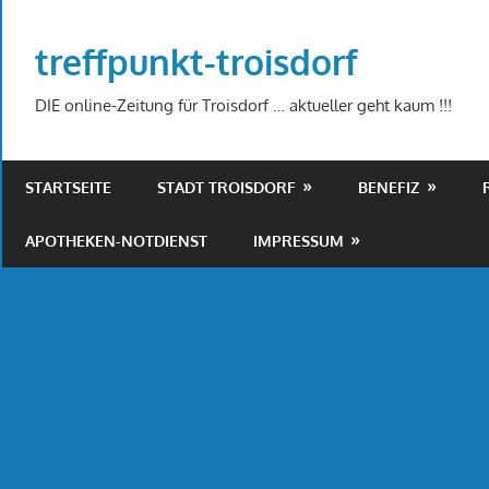
Zum
Inhalt
treffpunkt-troisdorf
springen
DIE online-Zeitung für Troisdorf … aktueller geht kaum !!!
STARTSEITE
STADT TROISDORF
BENEFIZ
APOTHEKEN-NOTDIENST
IMPRESSUM