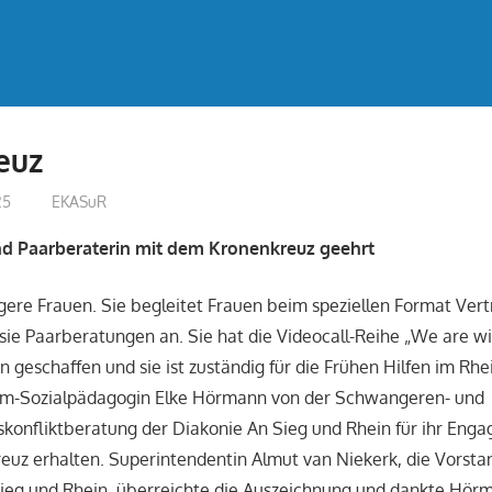
euz
25
treffpunkt
EKASuR
d Paarberaterin mit dem Kronenkreuz geehrt
ere Frauen. Sie begleitet Frauen beim speziellen Format Vert
ie Paarberatungen an. Sie hat die Videocall-Reihe „We are wi
 geschaffen und sie ist zuständig für die Frühen Hilfen im Rhe
plom-Sozialpädagogin Elke Hörmann von der Schwangeren- und
konfliktberatung der Diakonie An Sieg und Rhein für ihr Eng
uz erhalten. Superintendentin Almut van Niekerk, die Vorsta
ieg und Rhein, überreichte die Auszeichnung und dankte Hörm