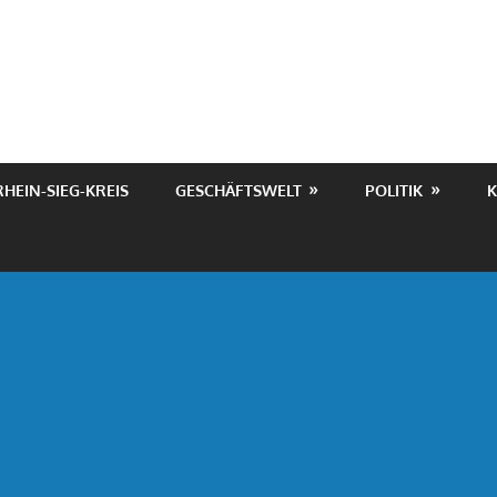
RHEIN-SIEG-KREIS
GESCHÄFTSWELT
POLITIK
K