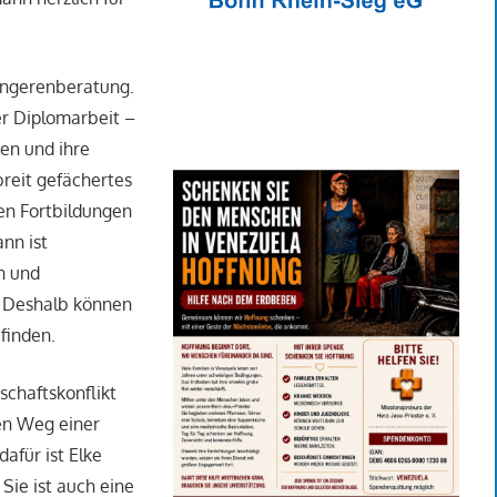
ngerenberatung.
er Diplomarbeit –
en und ihre
breit gefächertes
en Fortbildungen
nn ist
n und
. Deshalb können
 finden.
chaftskonflikt
en Weg einer
afür ist Elke
Sie ist auch eine