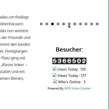
alles um fleißige
sektenhäusern
0
1
2
 das nun weitere
in der Freunde und
 kommt den beiden
Besucher:
her, Honigzargen
 Platz ging mit
 „Kleine Imker –
Users Today : 135
taltet und ein
Views Today : 177
Themen Bienen,
Who's Online : 3
Powered By
WPS Visitor Counter