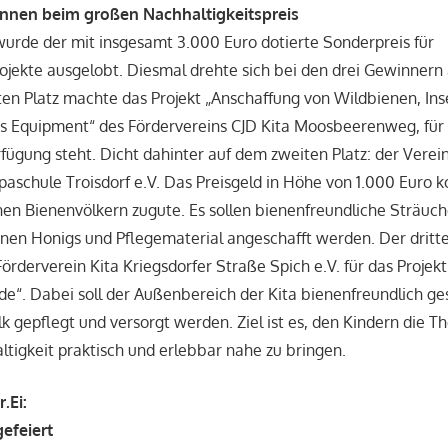
nnen beim großen Nachhaltigkeitspreis
urde der mit insgesamt 3.000 Euro dotierte Sonderpreis für
ojekte ausgelobt. Diesmal drehte sich bei den drei Gewinnern 
ten Platz machte das Projekt „Anschaffung von Wildbienen, In
s Equipment“ des Fördervereins CJD Kita Moosbeerenweg, für
rfügung steht. Dicht dahinter auf dem zweiten Platz: der Vere
paschule Troisdorf e.V. Das Preisgeld in Höhe von 1.000 Euro
en Bienenvölkern zugute. Es sollen bienenfreundliche Sträuc
enen Honigs und Pflegematerial angeschafft werden. Der dritte
örderverein Kita Kriegsdorfer Straße Spich e.V. für das Projekt
e“. Dabei soll der Außenbereich der Kita bienenfreundlich ges
k gepflegt und versorgt werden. Ziel ist es, den Kindern die 
tigkeit praktisch und erlebbar nahe zu bringen.
.Ei:
gefeiert