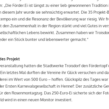
n: „Die Förder.Ei ist längst zu einer lieb gewonnenen Tradition 
n diesem Jahr wurde sie sehnsüchtig erwartet. Die 35 Projek
empo ein und die Resonanz der Bevölkerung war riesig. Wir fr
 den Zusammenhalt in der Region stärkt und viel Gutes in ve
ellschaftlichen Lebens bewirkt. Zusammen haben wir Troisdor
eder ein Stück bunter und lebenswerter gemacht.“
edes Projekt
veranstaltung hatten die Stadtwerke Troisdorf den Fördertopf
 Ein letztes Mal durften die Vereine ihr Glück versuchen und d
derei im Wert von 500 Euro – hoffen. Glückspilz des Tages war
er Ersten Karnevalsgesellschaft in Hennef: Der zusätzliche Gew
ür den Rosenmontagzug. Das 250-Euro-Ei sicherte sich der Fot
ld wird in einen neuen Monitor investiert.