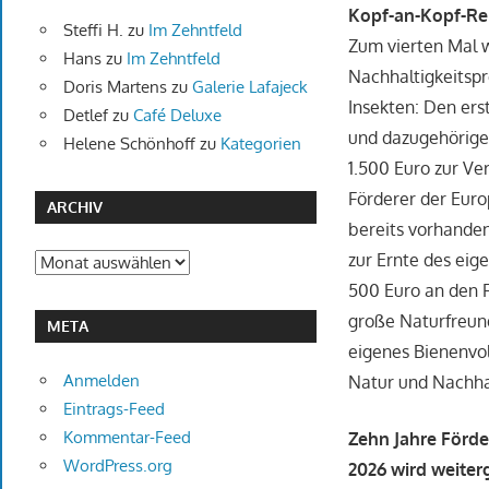
Kopf-an-Kopf-Re
Steffi H.
zu
Im Zehntfeld
Zum vierten Mal w
Hans
zu
Im Zehntfeld
Nachhaltigkeitspr
Doris Martens
zu
Galerie Lafajeck
Insekten: Den ers
Detlef
zu
Café Deluxe
und dazugehörige
Helene Schönhoff
zu
Kategorien
1.500 Euro zur Ve
Förderer der Euro
ARCHIV
bereits vorhanden
zur Ernte des eig
Archiv
500 Euro an den F
große Naturfreund
META
eigenes Bienenvol
Anmelden
Natur und Nachhal
Eintrags-Feed
Kommentar-Feed
Zehn Jahre Förder
WordPress.org
2026 wird weiter