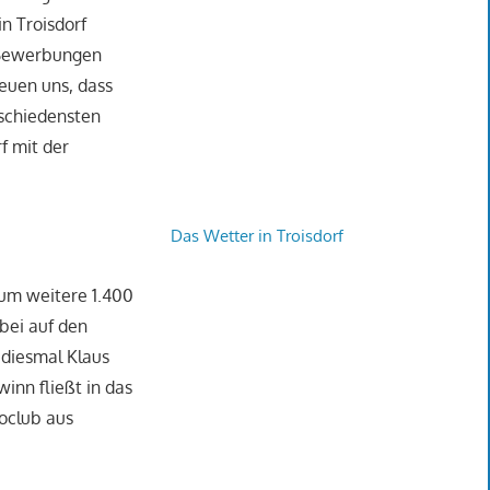
in Troisdorf
t-Bewerbungen
euen uns, dass
rschiedensten
f mit der
Das Wetter in Troisdorf
 um weitere 1.400
abei auf den
 diesmal Klaus
inn fließt in das
oclub aus