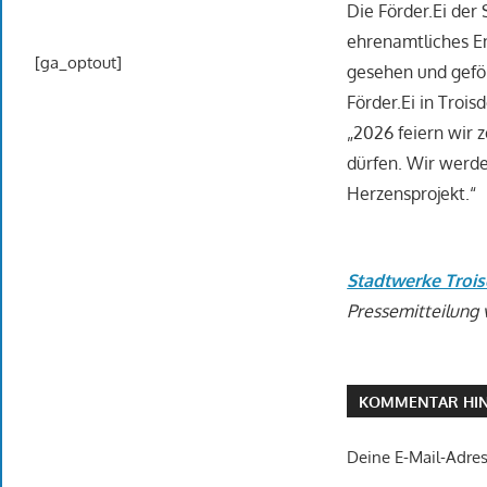
Die Förder.Ei der 
ehrenamtliches En
[ga_optout]
gesehen und geför
Förder.Ei in Troi
„2026 feiern wir z
dürfen. Wir werden
Herzensprojekt.“
Stadtwerke Troi
Pressemitteilung 
KOMMENTAR HIN
Deine E-Mail-Adress