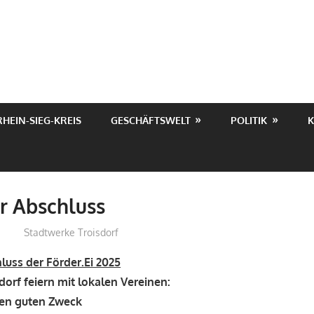
RHEIN-SIEG-KREIS
GESCHÄFTSWELT
POLITIK
K
r Abschluss
treffpunkt
Stadtwerke Troisdorf
luss
der Förder.Ei 2025
dorf feiern mit lokalen Vereinen:
den guten Zweck