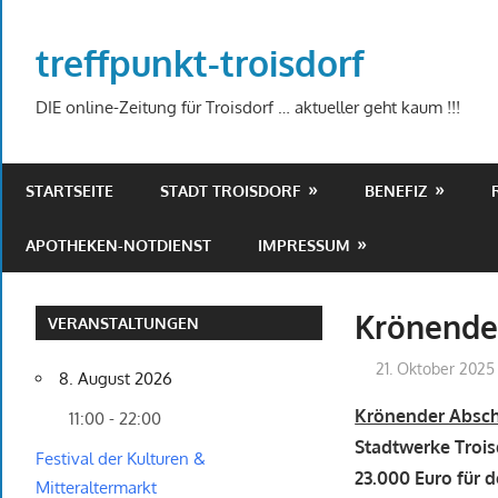
Zum
Inhalt
treffpunkt-troisdorf
springen
DIE online-Zeitung für Troisdorf … aktueller geht kaum !!!
STARTSEITE
STADT TROISDORF
BENEFIZ
APOTHEKEN-NOTDIENST
IMPRESSUM
Krönende
VERANSTALTUNGEN
21. Oktober 2025
8. August 2026
Krönender Absch
11:00 - 22:00
Stadtwerke Trois
Festival der Kulturen &
23.000 Euro für 
Mitteraltermarkt