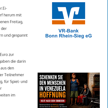
r.Ei-
orf herum mit
enen Freitag,
 der
rn und gespannt
Euro zur
gaben die darin
 aus den
der Teilnehmer
, für Spiel- und
r
beiten im