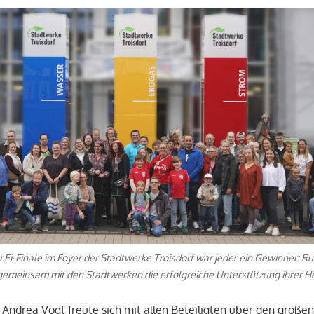
.Ei-Finale im Foyer der Stadtwerke Troisdorf war jeder ein Gewinner: Ru
 gemeinsam mit den Stadtwerken die erfolgreiche Unterstützung ihrer H
 Andrea Vogt freute sich mit allen Beteiligten über den großen