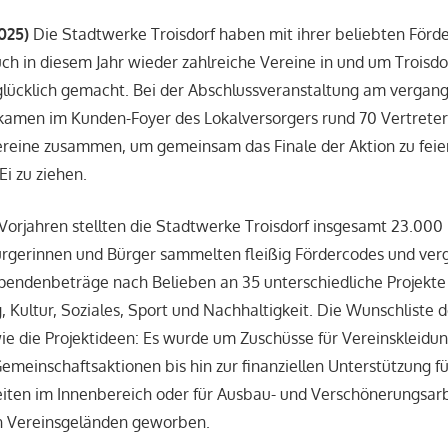
2025)
Die Stadtwerke Troisdorf haben mit ihrer beliebten Förde
h in diesem Jahr wieder zahlreiche Vereine in und um Troisd
lücklich gemacht. Bei der Abschlussveranstaltung am vergang
kamen im Kunden-Foyer des Lokalversorgers rund 70 Vertreter
reine zusammen, um gemeinsam das Finale der Aktion zu feie
Ei zu ziehen.
Vorjahren stellten die Stadtwerke Troisdorf insgesamt 23.000 
ürgerinnen und Bürger sammelten fleißig Fördercodes und ver
endenbeträge nach Belieben an 35 unterschiedliche Projekte
, Kultur, Soziales, Sport und Nachhaltigkeit. Die Wunschliste 
wie die Projektideen: Es wurde um Zuschüsse für Vereinskleidung
Gemeinschaftsaktionen bis hin zur finanziellen Unterstützung fü
iten im Innenbereich oder für Ausbau- und Verschönerungsar
n Vereinsgeländen geworben.