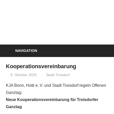
NAVIGATION
Kooperationsvereinbarung
9. Oktober 2025
treffpunkt
Stadt Troisdorf
KJA Bonn, Hotti e. V. und Stadt Troisdorf regeln Offenen
Ganztag:
Neue Kooperationsvereinbarung für Troisdorfer
Ganztag