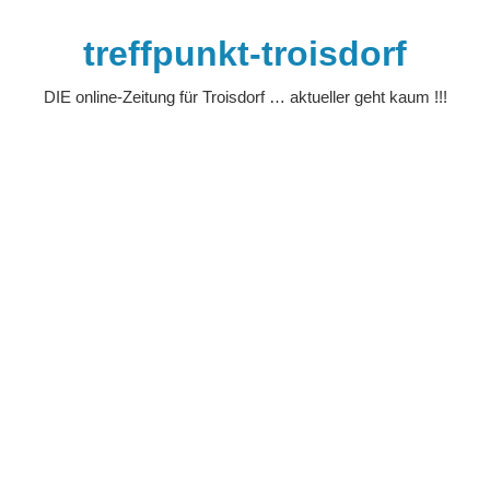
Zum
Inhalt
treffpunkt-troisdorf
springen
DIE online-Zeitung für Troisdorf … aktueller geht kaum !!!