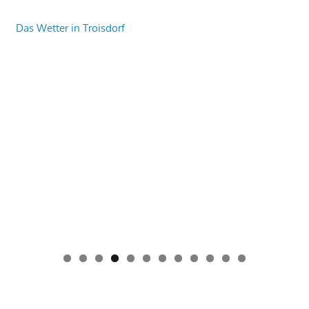
Das Wetter in Troisdorf
0
1
2