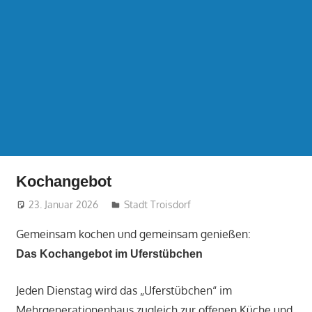
Kochangebot
23. Januar 2026
treffpunkt
Stadt Troisdorf
Gemeinsam kochen und gemeinsam genießen:
Das Kochangebot im Uferstübchen
Jeden Dienstag wird das „Uferstübchen“ im
Mehrgenerationenhaus zugleich zur offenen Küche und