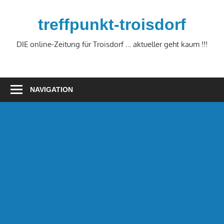
Zum
Inhalt
treffpunkt-troisdorf
springen
DIE online-Zeitung für Troisdorf … aktueller geht kaum !!!
NAVIGATION