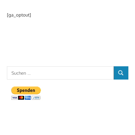
[ga_optout]
Suchen
SUCHE
nach: