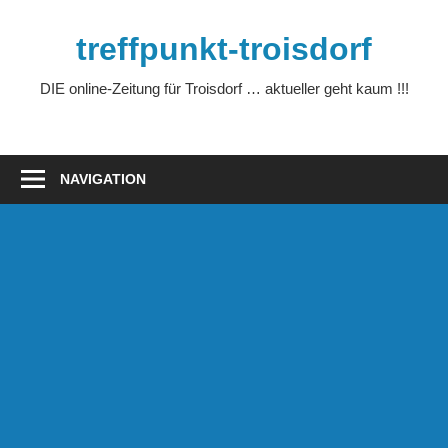
Zum
Inhalt
treffpunkt-troisdorf
springen
DIE online-Zeitung für Troisdorf … aktueller geht kaum !!!
NAVIGATION