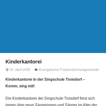
Kinderkantorei
22. April 2026
treffpunkt
Evangelische Friedenskirchengemeinde
Kinderkantorei in der Singschule Troisdorf –
Komm, sing mit!
Die Kinderkantorei der Singschule Troisdorf freut sich
immer über neue Sängerinnen und Sänger im Alter der