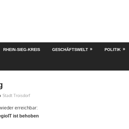
RHEIN-SIEG-KREIS
GESCHÄFTSWELT
POLITIK
g
treffpunkt
Stadt Troisdorf
wieder erreichbar:
egioIT ist behoben