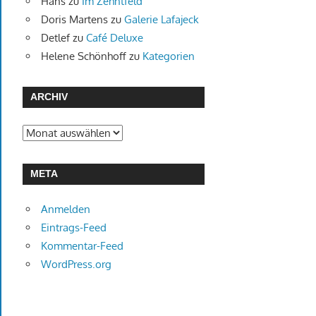
Hans
zu
Im Zehntfeld
Doris Martens
zu
Galerie Lafajeck
Detlef
zu
Café Deluxe
Helene Schönhoff
zu
Kategorien
ARCHIV
Archiv
META
Anmelden
Eintrags-Feed
Kommentar-Feed
WordPress.org