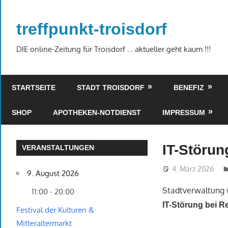
Zum
Inhalt
treffpunkt-troisdorf
springen
DIE online-Zeitung für Troisdorf … aktueller geht kaum !!!
STARTSEITE
STADT TROISDORF
BENEFIZ
SHOP
APOTHEKEN-NOTDIENST
IMPRESSUM
IT-Störun
VERANSTALTUNGEN
4. März 2026
9. August 2026
Stadtverwaltung 
11:00 - 20:00
IT-Störung bei R
Festival der Kulturen &
Mitteraltermarkt