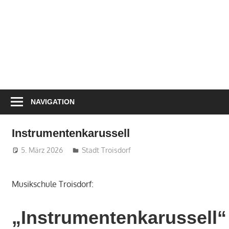
NAVIGATION
Instrumentenkarussell
5. März 2026
treffpunkt
Stadt Troisdorf
Musikschule Troisdorf:
„Instrumentenkarussell“