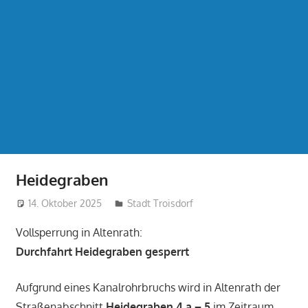
Heidegraben
14. Oktober 2025
treffpunkt
Stadt Troisdorf
Vollsperrung in Altenrath:
Durchfahrt Heidegraben gesperrt
Aufgrund eines Kanalrohrbruchs wird in Altenrath der
Straßenabschnitt
Heidegraben 4 a – 5
im Zeitraum