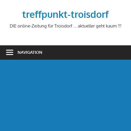
Zum
Inhalt
treffpunkt-troisdorf
springen
DIE online-Zeitung für Troisdorf … aktueller geht kaum !!!
NAVIGATION