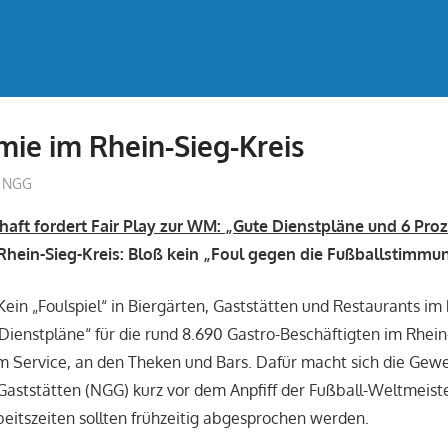
ie im Rhein-Sieg-Kreis
treffpunkt
NGG
aft fordert Fair Play zur WM: „Gute Dienstpläne und 6 Pro
hein-Sieg-Kreis: Bloß kein „Foul gegen die Fußballstimmu
ein „Foulspiel“ in Biergärten, Gaststätten und Restaurants im 
 Dienstpläne“ für die rund 8.690 Gastro-Beschäftigten im Rhein
m Service, an den Theken und Bars. Dafür macht sich die Gew
ststätten (NGG) kurz vor dem Anpfiff der Fußball-Weltmeister
eitszeiten sollten frühzeitig abgesprochen werden.