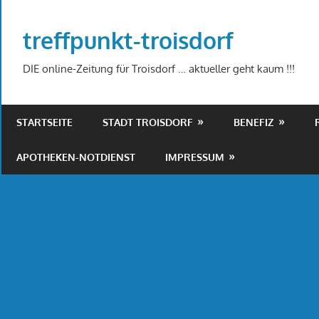
Zum
Inhalt
treffpunkt-troisdorf
springen
DIE online-Zeitung für Troisdorf … aktueller geht kaum !!!
STARTSEITE
STADT TROISDORF
BENEFIZ
APOTHEKEN-NOTDIENST
IMPRESSUM