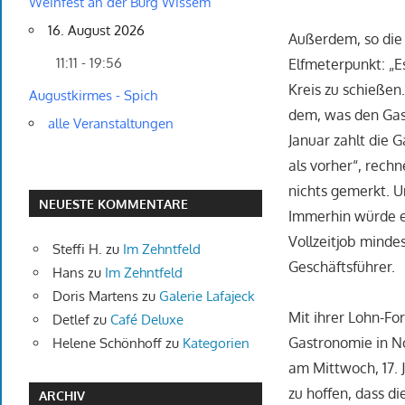
Weinfest an der Burg Wissem
16. August 2026
Außerdem, so die
11:11 - 19:56
Elfmeterpunkt: „Es
Kreis zu schießen
Augustkirmes - Spich
dem, was den Gas
alle Veranstaltungen
Januar zahlt die 
als vorher“, rechn
nichts gemerkt. U
NEUESTE KOMMENTARE
Immerhin würde ei
Vollzeitjob mind
Steffi H.
zu
Im Zehntfeld
Geschäftsführer.
Hans
zu
Im Zehntfeld
Doris Martens
zu
Galerie Lafajeck
Mit ihrer Lohn-Fo
Detlef
zu
Café Deluxe
Gastronomie in No
Helene Schönhoff
zu
Kategorien
am Mittwoch, 17. 
zu hoffen, dass d
ARCHIV