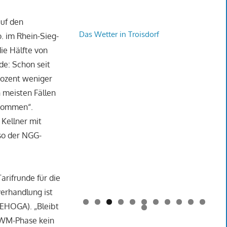
auf den
Das Wetter in Troisdorf
o. im Rhein-Sieg-
ie Hälfte von
e: Schon seit
Prozent weniger
n meisten Fällen
ekommen“.
Kellner mit
so der NGG-
arifrunde für die
verhandlung ist
(DEHOGA). „Bleibt
0
1
2
r WM-Phase kein