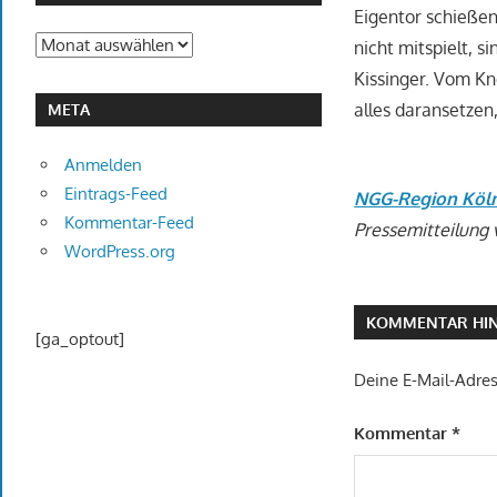
Eigentor schieße
Archiv
nicht mitspielt, 
Kissinger. Vom Kn
alles daransetzen
META
Anmelden
Eintrags-Feed
NGG-Region Köl
Kommentar-Feed
Pressemitteilung 
WordPress.org
KOMMENTAR HIN
[ga_optout]
Deine E-Mail-Adress
Kommentar
*