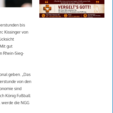
berstunden bis
rc Kissinger von
ücksicht
Mit gut
m Rhein-Sieg-
onal geben. „Das
erstunde von den
ronomie sind
uch König Fußball
e, werde die NGG