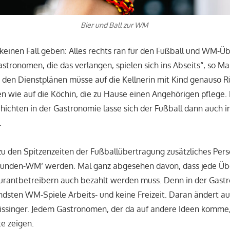
Bier und Ball zur WM
f keinen Fall geben: Alles rechts ran für den Fußball und WM-Ü
tronomen, die das verlangen, spielen sich ins Abseits“, so Ma
 den Dienstplänen müsse auf die Kellnerin mit Kind genauso R
wie auf die Köchin, die zu Hause einen Angehörigen pflege. 
chten in der Gastronomie lasse sich der Fußball dann auch i
.
u den Spitzenzeiten der Fußballübertragung zusätzliches Pers
stunden-WM‘ werden. Mal ganz abgesehen davon, dass jede Üb
urantbetreibern auch bezahlt werden muss. Denn in der Gast
ndsten WM-Spiele Arbeits- und keine Freizeit. Daran ändert a
 Kissinger. Jedem Gastronomen, der da auf andere Ideen komm
te zeigen.