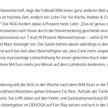
 Gewerkschaft, lege die Fußball-WM einen ganz anderen Ball 
 ist höchste Zeit, endlich ein ‚Lohn-Tor‘ für Köche, Kellner & C
.“ Die NGG fordert dabei 6 Prozent mehr Lohn. „Das ist genau d
tronomen vom Staat durch die Steuersenkung geschenkt wurd
Gastronomie nur 7 statt 19 Prozent Mehrwertsteuer – satte 12 
et Marc Kissinger vor. Die Gäste hätten davon allerdings in de
nd auch bei fast allen Beschäftigten sei „kein Cent mehr ang
ne 6-prozentige Lohnerhöhung für einen gelernten Koch oder 
estens 164 Euro mehr pro Monat auf dem Lohnkonto bedeuten, 
rderung will die NGG in der Woche nach dem WM-Start in die T
rdrhein-Westfalen gehen (Hinweis f.d. Red.: Auftakt der Tarif
Juni). Sie trifft dabei auf den Hotel- und Gaststättenverband 
ie Arbeitgeber im DEHOGA auf Fair Play setzen und sich in de