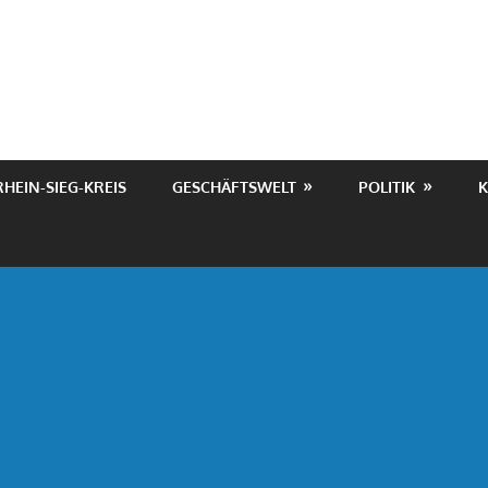
RHEIN-SIEG-KREIS
GESCHÄFTSWELT
POLITIK
K