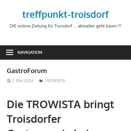
Zum
Inhalt
treffpunkt-troisdorf
springen
DIE online-Zeitung für Troisdorf … aktueller geht kaum !!!
NAVIGATION
GastroForum
7. Mai 2026
treffpunkt
TROWISTA
Die TROWISTA bringt
Troisdorfer