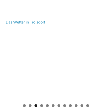
Das Wetter in Troisdorf
0
1
2