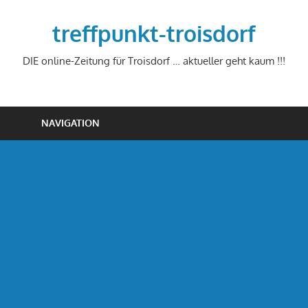
Zum
Inhalt
treffpunkt-troisdorf
springen
DIE online-Zeitung für Troisdorf … aktueller geht kaum !!!
NAVIGATION