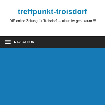
Zum
Inhalt
treffpunkt-troisdorf
springen
DIE online-Zeitung für Troisdorf … aktueller geht kaum !!!
NAVIGATION