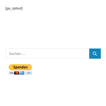
[ga_optout]
Suchen
SUCHE
nach: