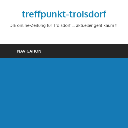
Zum
Inhalt
treffpunkt-troisdorf
springen
DIE online-Zeitung für Troisdorf … aktueller geht kaum !!!
NAVIGATION