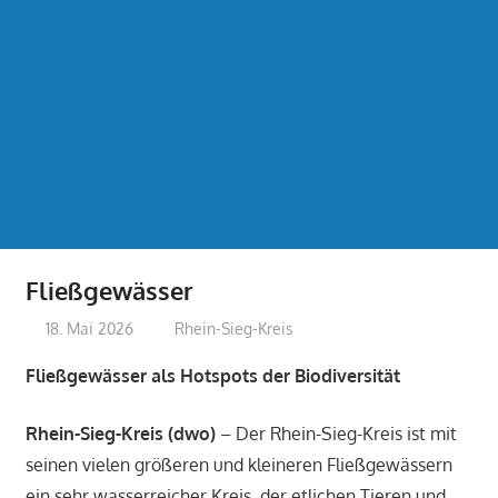
Fließgewässer
18. Mai 2026
treffpunkt
Rhein-Sieg-Kreis
Fließgewässer als Hotspots der Biodiversität
Rhein-Sieg-Kreis (dwo)
– Der Rhein-Sieg-Kreis ist mit
seinen vielen größeren und kleineren Fließgewässern
ein sehr wasserreicher Kreis, der etlichen Tieren und