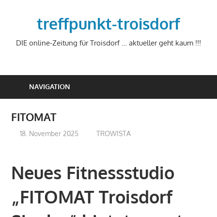
Zum
Inhalt
treffpunkt-troisdorf
springen
DIE online-Zeitung für Troisdorf … aktueller geht kaum !!!
NAVIGATION
FITOMAT
18. November 2025
treffpunkt
TROWISTA
Neues Fitnessstudio
„FITOMAT Troisdorf