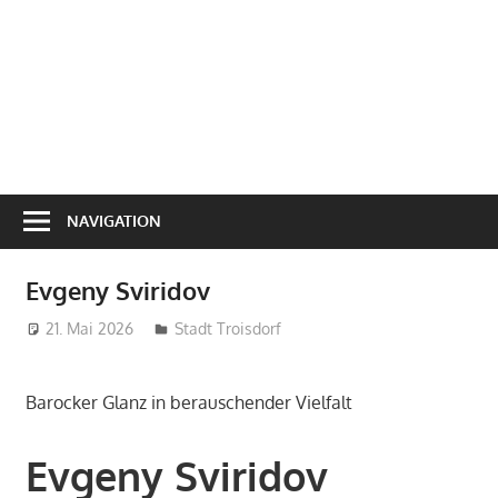
NAVIGATION
Evgeny Sviridov
21. Mai 2026
treffpunkt
Stadt Troisdorf
Barocker Glanz in berauschender Vielfalt
Evgeny Sviridov