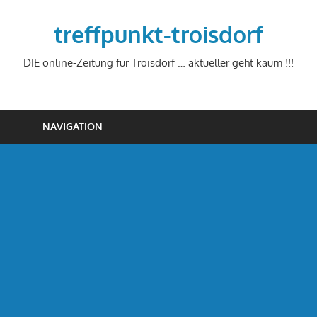
Zum
Inhalt
treffpunkt-troisdorf
springen
DIE online-Zeitung für Troisdorf … aktueller geht kaum !!!
NAVIGATION