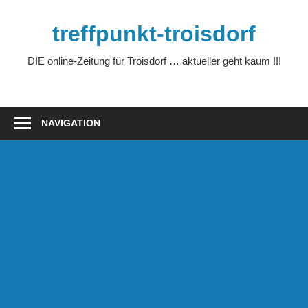
Zum
Inhalt
treffpunkt-troisdorf
springen
DIE online-Zeitung für Troisdorf … aktueller geht kaum !!!
NAVIGATION