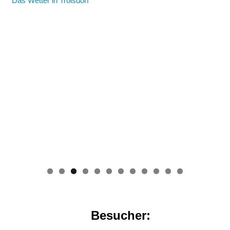
Das Wetter in Troisdorf
0
1
2
Besucher: