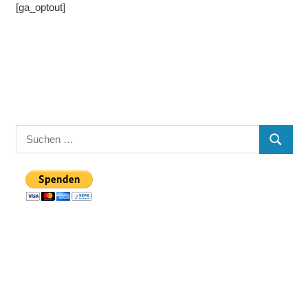
[ga_optout]
Suchen
SUCHE
nach: