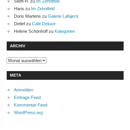
Steffi H.
zu
Im Zehntfeld
Hans
zu
Im Zehntfeld
Doris Martens
zu
Galerie Lafajeck
Detlef
zu
Café Deluxe
Helene Schönhoff
zu
Kategorien
ARCHIV
Archiv
META
Anmelden
Eintrags-Feed
Kommentar-Feed
WordPress.org