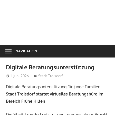
NAVIGATION
Digitale Beratungsunterstützung
1. Juni 2026
treffpunkt
Stadt Troisdorf
Digitale Beratungsunterstützung für junge Familien:
Stadt Troisdorf startet virtuelles Beratungsbüro im
Bereich Frühe Hilfen
Die Stadt Troisdorf setzt ein weiteres wichtiges Projekt