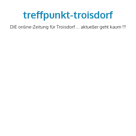
Zum
Inhalt
treffpunkt-troisdorf
springen
DIE online-Zeitung für Troisdorf … aktueller geht kaum !!!