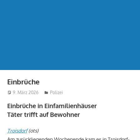
Einbrüche
9. März 2026
treffpunkt
Polizei
Einbrüche in Einfamilienhäuser
Täter trifft auf Bewohner
Troisdorf
(ots)
Am zurückliegenden Wochenende kam es in Troisdorf-