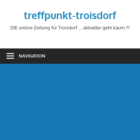
Zum
Inhalt
treffpunkt-troisdorf
springen
DIE online-Zeitung für Troisdorf … aktueller geht kaum !!!
NAVIGATION