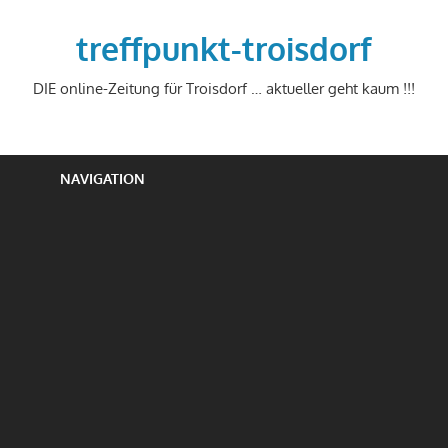
Zum
Inhalt
treffpunkt-troisdorf
springen
DIE online-Zeitung für Troisdorf … aktueller geht kaum !!!
NAVIGATION