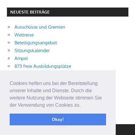
NEUESTE BEITRÄGE
Ausschüsse und Gremien
Weltreise
Beteiligungsangebot
Sitzungskalender
Ampel
873 freie Ausbildungsplätze
Bühnenstück
Aktuelle Verkehrsmeldungen
Cookies helfen uns bei der Bereitstellung
Terracliff
unserer Inhalte und Dienste. Durch die
Wärmeplanung
weitere Nutzung der Webseite stimmen Sie
der Verwendung von Cookies zu.
Demokratie-Tag 2026
Neuer Jahrgang
Okay!
WordPress Theme: Gambit von ThemeZee.