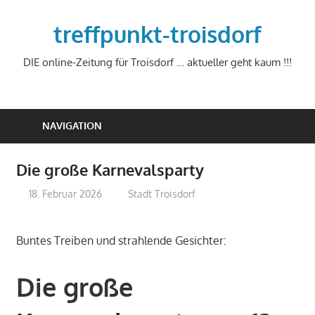
Zum
Inhalt
treffpunkt-troisdorf
springen
DIE online-Zeitung für Troisdorf … aktueller geht kaum !!!
NAVIGATION
Die große Karnevalsparty
18. Februar 2026
treffpunkt
Stadt Troisdorf
Buntes Treiben und strahlende Gesichter:
Die große