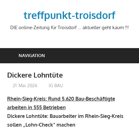
Zum
Inhalt
treffpunkt-troisdorf
springen
DIE online-Zeitung für Troisdorf … aktueller geht kaum !!!
NAVIGATION
Dickere Lohntüte
21. Mai 2026
treffpunkt
IG BAU
Rhein-Sieg-Kreis: Rund 5.620 Bau-Beschäftigte
arbeiten in 555 Betrieben
Dickere Lohntüte: Bauarbeiter im Rhein-Sieg-Kreis
sollen „Lohn-Check“ machen