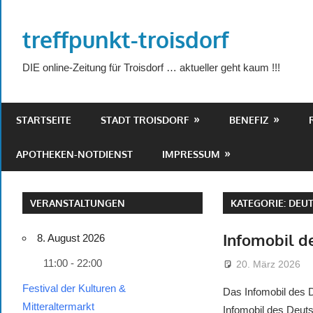
Zum
Inhalt
treffpunkt-troisdorf
springen
DIE online-Zeitung für Troisdorf … aktueller geht kaum !!!
STARTSEITE
STADT TROISDORF
BENEFIZ
APOTHEKEN-NOTDIENST
IMPRESSUM
VERANSTALTUNGEN
KATEGORIE:
DEU
Infomobil d
8. August 2026
11:00 - 22:00
20. März 2026
Festival der Kulturen &
Das Infomobil des D
Mitteraltermarkt
Infomobil des Deut