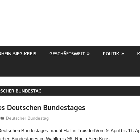
RHEIN-SIEG-KREIS
GESCHÄFTSWELT
POLITIK
K
TSCHER BUNDESTAG
es Deutschen Bundestages
treffpunkt
Deutscher Bundestag
eutschen Bundestages macht Halt in TroisdorfVom 9. April bis 11. Apr
schen Bundestages im Wahlkreis 96 „Rhein-Sieg-Kreis