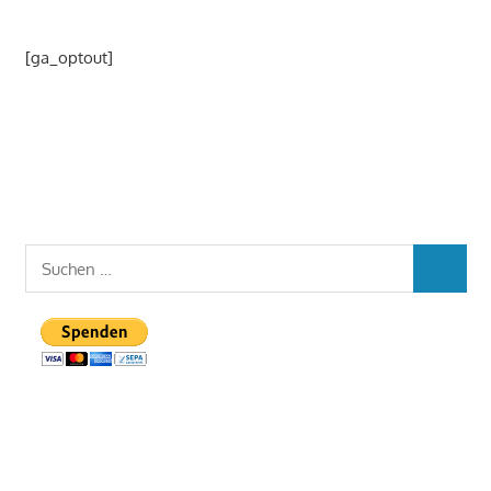
[ga_optout]
Suchen
SUCHEN
nach: