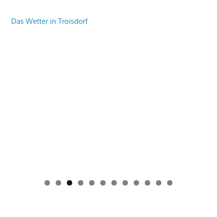
Das Wetter in Troisdorf
0
1
2