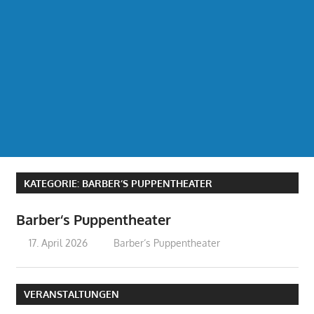
KATEGORIE:
BARBER‘S PUPPENTHEATER
Barber‘s Puppentheater
17. April 2026
treffpunkt
Barber‘s Puppentheater
VERANSTALTUNGEN