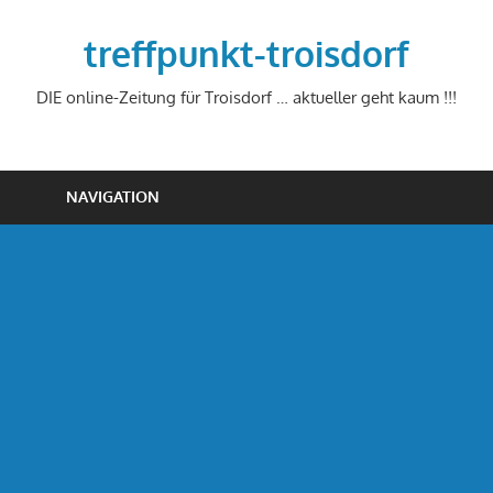
Zum
Inhalt
treffpunkt-troisdorf
springen
DIE online-Zeitung für Troisdorf … aktueller geht kaum !!!
NAVIGATION